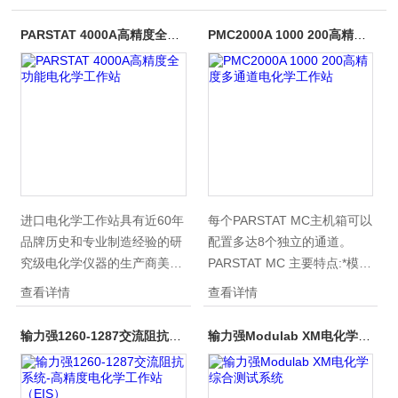
PARSTAT 4000A高精度全功能电化学工作站
PMC2000A 1000 200高精度多通道电化学工作站
进口电化学工作站具有近60年
每个PARSTAT MC主机箱可以
品牌历史和专业制造经验的研
配置多达8个独立的通道。
究级电化学仪器的生产商美国
PARSTAT MC 主要特点:*模块
普林斯顿应用研究，推出的
设计PMC-500模块：
查看详情
查看详情
PARSTAT 4000+是一款的电
500mA~2μAPMC-1000模
化学系统，以其Z杰出的技术
块：2 A ～ 4 nA （120 fA 分
输力强1260-1287交流阻抗系统-高精度电化学工作站（EIS）
输力强Modulab XM电化学综合测试系统
性能，更宽泛的应用设计，阻
辨率）PMC-2000模块：
抗扩展至10MHz, 电流标配
+/-30V极化电位及槽压
4A，标配浮地等功能。*应用
10μHz~7MHz 交流阻抗频率