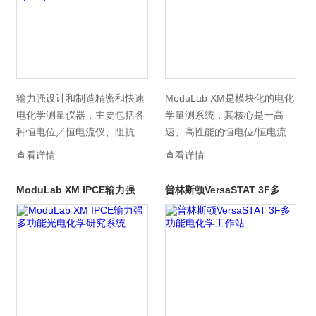
于以下研究领域，研究电化
扫描范围 1MS/s数据采集速
学，腐蚀和涂层，电池/级电容
率。6线辅助分压测试，可方
器，燃料电池/太阳能电池，传
便进行电池组，阴阳极同时测
感器，生物医学应用和纳米科
试。
技。
输力强设计和制造精密和快速
ModuLab XM是模块化的电化
电化学测量仪器，主要包括各
学量测系统，其核心是一高
种恒电位／恒电流仪、阻抗分
速、高性能的恒电位/恒电流
析仪、多路转换器、多通道恒
仪，能精准地进行控制和测
查看详情
查看详情
电位／恒电流仪、多路阻抗分
量。有一系列模块供选购，以
析仪以及Zplot/CorrWare电化
使电化学测试系统符合特殊应
ModuLab XM IPCE输力强多功能光电化学研究系统
普林斯顿VersaSTAT 3F多功能电化学工作站
学阻抗综合测试分析软件，交
用所需，包括：燃料电池开
流阻抗系统-高精度电化学工
发、电化学分析、纳米技术及
作站（EIS）。。。
腐蚀/涂层研究。