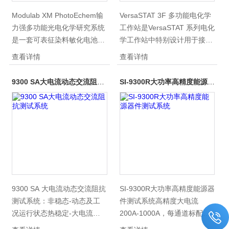
Modulab XM PhotoEchem输
VersaSTAT 3F 多功能电化学
力强多功能光电化学研究系统
工作站是VersaSTAT 系列电化
是一套可表征染料敏化电池的
学工作站中特别设计用于接地
整体集成式光学测试系统。而
样品的应用。
查看详情
查看详情
且该体系可用于可见光谱-光
电化学领域的研究，例如，氧
9300 SA大电流动态交流阻抗测试系统
SI-9300R大功率高精度能源器件测试系统
化铁催化光解水等。频域和时
域的测试技术，包括：
IMPS，IMVS，阻抗，光电压
衰减，电量抽取和I-V曲线和
IPCE测量。 对有效扩散系数
的计算和电子寿命的“自动”数
据分析的“一键式”操作，适合
于对频域测试技术比较陌生的
使用者。
9300 SA 大电流动态交流阻抗
SI-9300R大功率高精度能源器
测试系统：非稳态-动态及工
件测试系统高精度大电流
况运行状态热稳定-大电流发
200A-1000A，每通道标配交
热温度漂移安全性-确保人设
流阻抗EIS，并支持三电极正