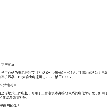
功率扩展
工作站的电流控制范围为±2.0A，槽压输出≥21V，可满足燃料动力
率扩展器，zui大输出电流可达20A，槽压±200V。
全浮地测量
浮地式工作电极，可用于工作电极本身接地体系的电化学研究，如用于高
)的在线腐蚀研究等。
电测试模块