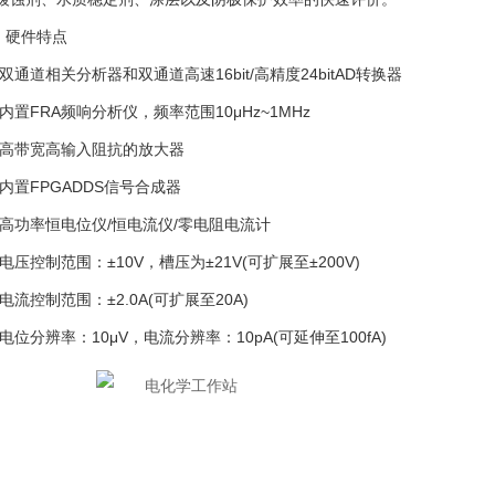
硬件特点
道相关分析器和双通道高速16bit/高精度24bitAD转换器
FRA频响分析仪，频率范围10μHz~1MHz
带宽高输入阻抗的放大器
置FPGADDS信号合成器
功率恒电位仪/恒电流仪/零电阻电流计
控制范围：±10V，槽压为±21V(可扩展至±200V)
控制范围：±2.0A(可扩展至20A)
分辨率：10μV，电流分辨率：10pA(可延伸至100fA)