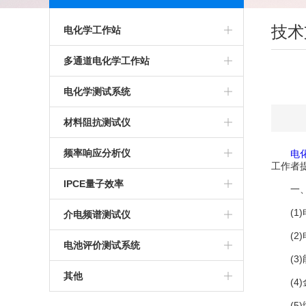
技术
电化学工作站
多通道电化学工作站
多通道电化学工作站
高精度电化学工作站
美国普林斯顿多通道电化学工作站
电化学测试系统
多功能电化学工作站
英国输力强多通道电化学工作站
多通道电化学测试系统
材料阻抗测试仪
进口电化学工作站
光电化学测试系统
高精度交流阻抗测试系统
频率响应分析仪
电
工作者
美国普林斯顿电化学工作站
多功能电化学测试系统
生物阻抗特性测试系统
IPCE量子效率
一、
英国输力强电化学工作站
微区电化学测试系统
电化学交流阻抗测试系统
(1)
介电频谱测试仪
(2)
微区扫描电化学工作站
电池评价测试系统
(3)
其他
(4)
(5)