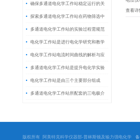
电位仪
虑多方面因素
确保多通道电化学工作站稳定运行的关
根据需
查看详
试模块
键措施
探索多通道电化学工作站在药物筛选中
性。
的作用
多通道电化学工作站的实验过程需规范
电化学工作站是进行电化学研究和教学
时不可少的设备
电化学工作站电流时间曲线的解析与应
用
多通道电化学工作站是提升电化学实验
效率的重要手段
电化学工作站是由三个主要部分组成
多通道电化学工作站所配套的三电极介
绍
版权所有 阿美特克科学仪器部-普林斯顿及输力强电化学
备