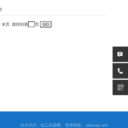
。
情
一页 末页 跳转到第
页
技术支持：
化工仪器网
管理登陆
sitemap.xml