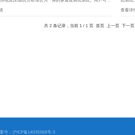
/恒电流仪/阻抗分析综合为一体的多通道测试系统。用户可以
抗测试
求灵活选择，预算添加多至8个通道的恒电流/恒电位/阻抗测
情
查看详
。并且所有模块均可热插拔，大大增加维护及使用的方便
共 2 条记录，当前 1 / 1 页 首页 上一页 下
案号：沪ICP备14035568号-3