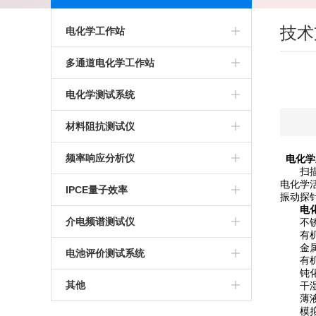
技术
电化学工作站
多通道电化学工作站
多通道电化学工作站
高精度电化学工作站
美国普林斯顿多通道电化学工作站
电化学测试系统
多功能电化学工作站
英国输力强多通道电化学工作站
多通道电化学测试系统
材料阻抗测试仪
进口电化学工作站
光电化学测试系统
高精度交流阻抗测试系统
频率响应分析仪
电化学
扫描振
电化学
美国普林斯顿电化学工作站
多功能电化学测试系统
生物阻抗特性测试系统
IPCE量子效率
振动探针
电
英国输力强电化学工作站
微区电化学测试系统
电化学交流阻抗测试系统
介电频谱测试仪
不锈钢
有机和
金属/
微区扫描电化学工作站
电池评价测试系统
有机涂
钝化处
其他
干湿循
薄液层
模拟不