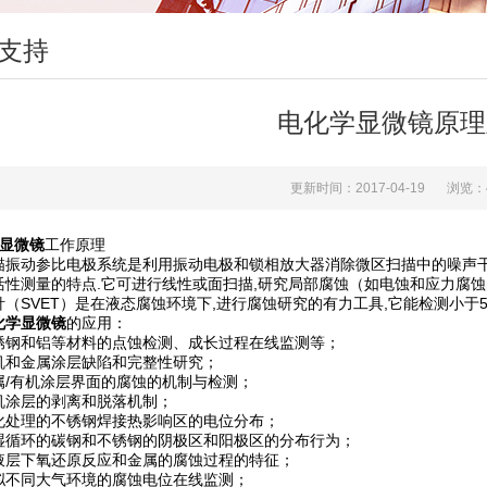
支持
电化学显微镜原理
更新时间：2017-04-19
浏览：
显微镜
工作原理
动参比电极系统是利用振动电极和锁相放大器消除微区扫描中的噪声干扰,
活性测量的特点.它可进行线性或面扫描,研究局部腐蚀（如电蚀和应力腐蚀
（SVET）是在液态腐蚀环境下,进行腐蚀研究的有力工具,它能检测小于5u
化学显微镜
的应用：
和铝等材料的点蚀检测、成长过程在线监测等；
金属涂层缺陷和完整性研究；
有机涂层界面的腐蚀的机制与检测；
层的剥离和脱落机制；
理的不锈钢焊接热影响区的电位分布；
环的碳钢和不锈钢的阴极区和阳极区的分布行为；
下氧还原反应和金属的腐蚀过程的特征；
同大气环境的腐蚀电位在线监测；