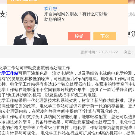
欢迎您！
支持
来自局域网的朋友！有什么可以帮
您现
助您的吗？
电化学工作站可帮助您更
更新时间：2017-12-22
浏览：
工作站可帮助您更流畅地处理工作
化学工作站
可用于液相色谱，流动电解池，以及毛细管电泳的电化学检测
具有*的灵敏度和极低的噪声，可检测至几个pA的电流。电化学工作站可
支持。电化学工作站拥有多达16个独立处理器内核，在紧凑的静音空间中
工作站在能够适用于空间有限环境的外形中，提供了一款近乎静音的计
用了*免工具拆卸的机箱，以及集成把手和免工具电源。
工作站采用一代处理器技术和系统架构，树立了新的多功能标准。现在
提高处理任务的效率。电化学工作站可提供四倍于前一代的内存容量、更
个独立处理器内核，在紧凑的静音空间中提供了*计算与可视化能力。
工作站采用支持免工具访问的智能机箱，能够轻松配置，您还可以选择
体冷却技术的型号，具备静音效果，可帮助您更流畅地处理工作。电化学
实惠的价格为您带来了专业级可扩展性，电化学工作站能够为您提供完成
向计算与可视化。 电化学工作站在行业可扩展性zui高的机箱中，提