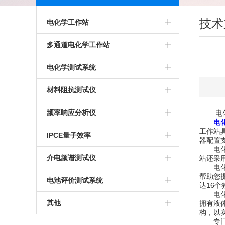
技术
电化学工作站
多通道电化学工作站
多通道电化学工作站
高精度电化学工作站
美国普林斯顿多通道电化学工作站
电化学测试系统
多功能电化学工作站
英国输力强多通道电化学工作站
多通道电化学测试系统
材料阻抗测试仪
进口电化学工作站
光电化学测试系统
高精度交流阻抗测试系统
频率响应分析仪
电化学
电
工作站
美国普林斯顿电化学工作站
多功能电化学测试系统
生物阻抗特性测试系统
IPCE量子效率
器配置
电化学
英国输力强电化学工作站
微区电化学测试系统
电化学交流阻抗测试系统
介电频谱测试仪
站还采
电化学
帮助您
微区扫描电化学工作站
电池评价测试系统
达16
电化学
其他
拥有液
构，以
专门面