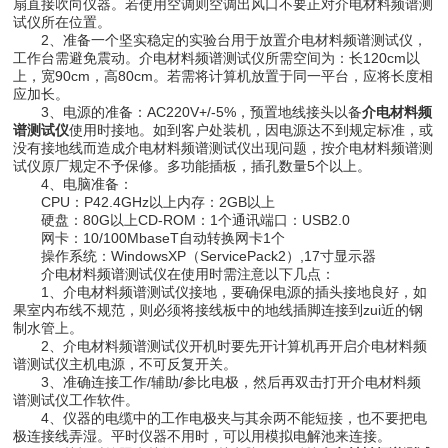
扇直接吹向仪器。若使用空调则空调出风口不要正对介电材料频谱测
试仪所在位置。
2、准备一个坚实稳定的实验台用于放置介电材料频谱测试仪，
工作台需避免震动。介电材料频谱测试仪所需空间为：长120cm以
上，宽90cm，高80cm。若需将计算机放置于同一平台，应将长度相
应加长。
3、电源的准备：AC220V+/-5%，预置地线接头以备
介电材料频
谱测试仪
使用时接地。如到客户处装机，因电源达不到规定标准，或
没有接地线而造成介电材料频谱测试仪出现问题，按介电材料频谱测
试仪原厂规定不予保修。多功能插板，插孔数量5个以上。
4、电脑准备：
CPU：P42.4GHz以上内存：2GB以上
硬盘：80G以上CD-ROM：1个通讯端口：USB2.0
网卡：10/100MbaseT自动转换网卡1个
操作系统：WindowsXP（ServicePack2）,17寸显示器
介电材料频谱测试仪在使用时需注意以下几点：
1、介电材料频谱测试仪接地，要确保电源的插头接地良好，如
果室内布线不规范，则必须将接线板中的地线插脚连接到zui近的钢
制水管上。
2、介电材料频谱测试仪开机时要先开计算机再开启介电材料频
谱测试仪主机电源，不可反复开关。
3、准确连接工作/辅助/参比电极，然后再双击打开介电材料频
谱测试仪工作软件。
4、仪器的电缆中的工作电极夹与其余两不能短接，也不要把电
极连接线弄湿。平时仪器不用时，可以用模拟电解池来连接。