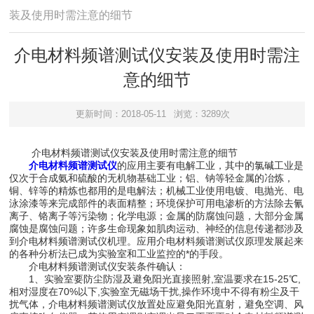
装及使用时需注意的细节
介电材料频谱测试仪安装及使用时需注
意的细节
更新时间：2018-05-11
浏览：3289次
介电材料频谱测试仪安装及使用时需注意的细节
介电材料频谱测试仪
的应用主要有电解工业，其中的氯碱工业是
仅次于合成氨和硫酸的无机物基础工业；铝、钠等轻金属的冶炼，
铜、锌等的精炼也都用的是电解法；机械工业使用电镀、电抛光、电
泳涂漆等来完成部件的表面精整；环境保护可用电渗析的方法除去氰
离子、铬离子等污染物；化学电源；金属的防腐蚀问题，大部分金属
腐蚀是腐蚀问题；许多生命现象如肌肉运动、神经的信息传递都涉及
到介电材料频谱测试仪机理。应用介电材料频谱测试仪原理发展起来
的各种分析法已成为实验室和工业监控的*的手段。
介电材料频谱测试仪安装条件确认：
1、实验室要防尘防湿及避免阳光直接照射,室温要求在15-25℃,
相对湿度在70%以下,实验室无磁场干扰,操作环境中不得有粉尘及干
扰气体，介电材料频谱测试仪放置处应避免阳光直射，避免空调、风