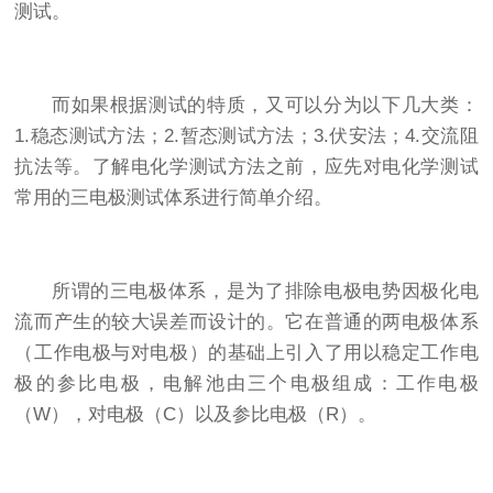
测试。
而如果根据测试的特质，又可以分为以下几大类：
1.稳态测试方法；2.暂态测试方法；3.伏安法；4.交流阻
抗法等。了解电化学测试方法之前，应先对电化学测试
常用的三电极测试体系进行简单介绍。
所谓的三电极体系，是为了排除电极电势因极化电
流而产生的较大误差而设计的。它在普通的两电极体系
（工作电极与对电极）的基础上引入了用以稳定工作电
极的参比电极，电解池由三个电极组成：工作电极
（W），对电极（C）以及参比电极（R）。