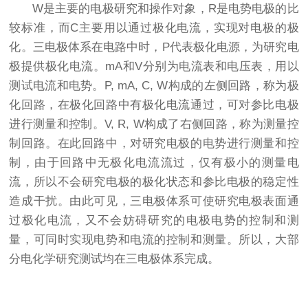
W是主要的电极研究和操作对象，R是电势电极的比
较标准，而C主要用以通过极化电流，实现对电极的极
化。三电极体系在电路中时，P代表极化电源，为研究电
极提供极化电流。mA和V分别为电流表和电压表，用以
测试电流和电势。P, mA, C, W构成的左侧回路，称为极
化回路，在极化回路中有极化电流通过，可对参比电极
进行测量和控制。V, R, W构成了右侧回路，称为测量控
制回路。在此回路中，对研究电极的电势进行测量和控
制，由于回路中无极化电流流过，仅有极小的测量电
流，所以不会研究电极的极化状态和参比电极的稳定性
造成干扰。由此可见，三电极体系可使研究电极表面通
过极化电流，又不会妨碍研究的电极电势的控制和测
量，可同时实现电势和电流的控制和测量。所以，大部
分电化学研究测试均在三电极体系完成。