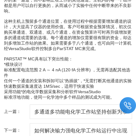
都是用户可以自行更换的，从而减小了实验中任何中断带来的不良影
响。
这种主机上预留多个通道位置，在使用过程中根据需要增加通道的设
计，大大提高了仪器的使用价值。客户可根据资金预算情况，初次仅
购买单通道、双通道、或几个通道，在资金预算许可时再升级增加更
多的通道或需要的选项。每个通道的增加仅需要很有限的资金，却达
到多增加工作站的效果。如果需要多于八个通道，也可由同一计算机
经VersaStudio软件控制多台ParSTAT MC来完成。
PARSTAT™ MC具有以下突出性能：
*模块设计
标准配置电流范围 2 A ～ 4 nA (120 fA 分辨率) ，无需再选配其他选
件
任何一个通道的安装和拆卸可以“热插拔”，*无需打断其他通道的实验
快速数据采集速度达 1MS/sec，适用于快速实验
采用功能*的电化学数据采集和分析软件VersaStudio
标准浮地功能，使同一化学池中多个样品的测试成为可能。
上一篇：
多通道多功能电化学工作站坚持创新为市
场增添神秘的色彩
下一篇：
如何解决输力强电化学工作站运行中出现