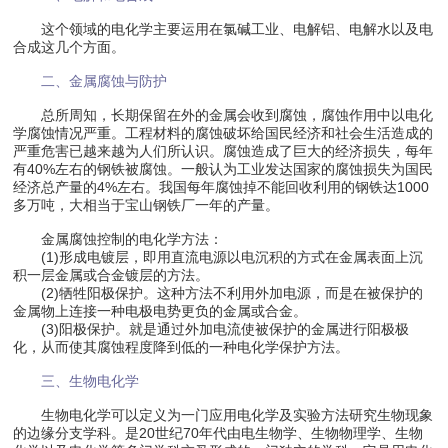
这个领域的电化学主要运用在氯碱工业、电解铝、电解水以及电
合成这几个方面。
二、金属腐蚀与防护
总所周知，长期保留在外的金属会收到腐蚀，腐蚀作用中以电化
学腐蚀情况严重。工程材料的腐蚀破坏给国民经济和社会生活造成的
严重危害已越来越为人们所认识。腐蚀造成了巨大的经济损失，每年
有40%左右的钢铁被腐蚀。一般认为工业发达国家的腐蚀损失为国民
经济总产量的4%左右。我国每年腐蚀掉不能回收利用的钢铁达1000
多万吨，大相当于宝山钢铁厂一年的产量。
金属腐蚀控制的电化学方法：
(1)形成电镀层，即用直流电源以电沉积的方式在金属表面上沉
积一层金属或合金镀层的方法。
(2)牺牲阳极保护。这种方法不利用外加电源，而是在被保护的
金属物上连接一种电极电势更负的金属或合金。
(3)阳极保护。就是通过外加电流使被保护的金属进行阳极极
化，从而使其腐蚀程度降到低的一种电化学保护方法。
三、生物电化学
生物电化学可以定义为一门应用电化学及实验方法研究生物现象
的边缘分支学科。是20世纪70年代由电生物学、生物物理学、生物