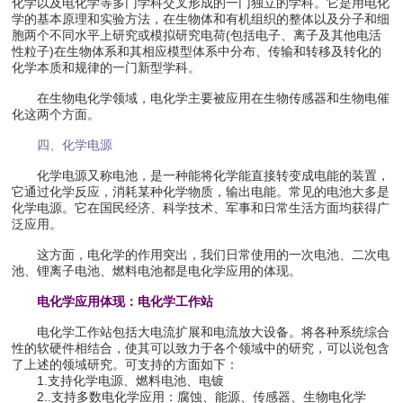
化学以及电化学等多门学科交叉形成的一门独立的学科。它是用电化
学的基本原理和实验方法，在生物体和有机组织的整体以及分子和细
胞两个不同水平上研究或模拟研究电荷(包括电子、离子及其他电活
性粒子)在生物体系和其相应模型体系中分布、传输和转移及转化的
化学本质和规律的一门新型学科。
在生物电化学领域，电化学主要被应用在生物传感器和生物电催
化这两个方面。
四、化学电源
化学电源又称电池，是一种能将化学能直接转变成电能的装置，
它通过化学反应，消耗某种化学物质，输出电能。常见的电池大多是
化学电源。它在国民经济、科学技术、军事和日常生活方面均获得广
泛应用。
这方面，电化学的作用突出，我们日常使用的一次电池、二次电
池、锂离子电池、燃料电池都是电化学应用的体现。
电化学应用体现：电化学工作站
电化学工作站包括大电流扩展和电流放大设备。将各种系统综合
性的软硬件相结合，使其可以致力于各个领域中的研究，可以说包含
了上述的领域研究。可支持的方面如下：
1.支持化学电源、燃料电池、电镀
2..支持多数电化学应用：腐蚀、能源、传感器、生物电化学