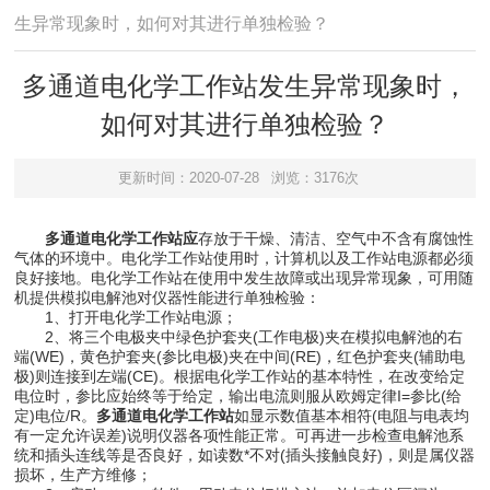
生异常现象时，如何对其进行单独检验？
多通道电化学工作站发生异常现象时，
如何对其进行单独检验？
更新时间：2020-07-28
浏览：3176次
多通道电化学工作站应
存放于干燥、清洁、空气中不含有腐蚀性
气体的环境中。电化学工作站使用时，计算机以及工作站电源都必须
良好接地。电化学工作站在使用中发生故障或出现异常现象，可用随
机提供模拟电解池对仪器性能进行单独检验：
1、打开电化学工作站电源；
2、将三个电极夹中绿色护套夹(工作电极)夹在模拟电解池的右
端(WE)，黄色护套夹(参比电极)夹在中间(RE)，红色护套夹(辅助电
极)则连接到左端(CE)。根据电化学工作站的基本特性，在改变给定
电位时，参比应始终等于给定，输出电流则服从欧姆定律I=参比(给
定)电位/R。
多通道电化学工作站
如显示数值基本相符(电阻与电表均
有一定允许误差)说明仪器各项性能正常。可再进一步检查电解池系
统和插头连线等是否良好，如读数*不对(插头接触良好)，则是属仪器
损坏，生产方维修；