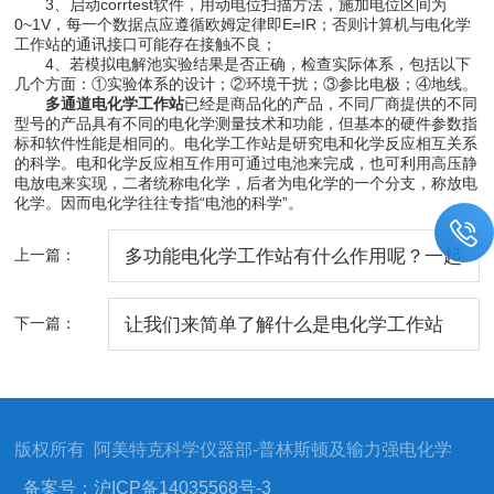
3、启动corrtest软件，用动电位扫描方法，施加电位区间为
0~1V，每一个数据点应遵循欧姆定律即E=IR；否则计算机与电化学
工作站的通讯接口可能存在接触不良；
4、若模拟电解池实验结果是否正确，检查实际体系，包括以下
几个方面：①实验体系的设计；②环境干扰；③参比电极；④地线。
多通道电化学工作站
已经是商品化的产品，不同厂商提供的不同
型号的产品具有不同的电化学测量技术和功能，但基本的硬件参数指
标和软件性能是相同的。电化学工作站是研究电和化学反应相互关系
的科学。电和化学反应相互作用可通过电池来完成，也可利用高压静
电放电来实现，二者统称电化学，后者为电化学的一个分支，称放电
化学。因而电化学往往专指“电池的科学”。
上一篇：
多功能电化学工作站有什么作用呢？一起
了解一下吧
下一篇：
让我们来简单了解什么是电化学工作站
版权所有 阿美特克科学仪器部-普林斯顿及输力强电化学
备案号：沪ICP备14035568号-3