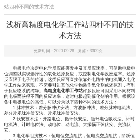
站四种不同的技术方法
浅析高精度电化学工作站四种不同的技
术方法
更新时间：2020-09-28
浏览：3309次
电极电位决定电化学反应能否发生及其反应速率，可借助电极电
位调整以实现选择性的氧化还原反应，或控制电化学反应速率。还原
反应限于电子的传递，这类反应可直接依靠外电路中的电流通入电化
学工作站来实现，不需要引进其他化学物质作氧化剂或还原剂，有利
于反应物系的纯净。
高精度电化学工作站
许多反应可因采用不同材料
的电极而获得不同的反应速率，这时电极起到催化剂的作用。根据设
备中电极电位的高低，可以分为以下四种不同的技术方法：
1.脉冲技术：差分脉冲伏安法、方波脉冲法、差分脉冲电流法、
差分常规脉冲伏安法、常规脉冲伏安法。
2.伏安技术法：开路电位、循环伏安法、循环电位吸收法、计时
电流法、计时电位法、动电位、动电流、大振幅正弦伏安、交流伏
安。
3.电化学阻抗技术：恒电位交流阻抗，恒电流交流阻抗，阶跃恒