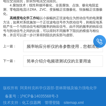
电位交流阻抗，阶跃恒电流交流阻抗。
4.腐蚀技术：线性和循环极化、全面腐蚀、点蚀、极化电阻监
测、零电阻电流计ZRA、ZVC、变振幅正弦微极化、恒振幅正弦微极
化。
高精度电化学工作站
以小振幅的正弦波电位为扰动信号的电测量
方法，如果对系统施加一个正弦波电信号作为扰动信号，则相应地系
统产生一个与扰动信号相同频率的响应信号。由不同的频率的响应信
号与扰动信号之间的比值，可以得到不同频率下阻抗的模值与相位
角，并且可以进一步计算得到阻抗的实部与虚部。
上一篇：
频率响应分析仪的各参数使用，您都清楚
吗
下一篇：
简单介绍介电频谱测试仪的主要用途
版权所有 阿美特克科学仪器部-普林斯顿及输力强电化学
备案号：沪ICP备14035568号-3
技术支持：
化工仪器网
管理登陆
sitemap.xml