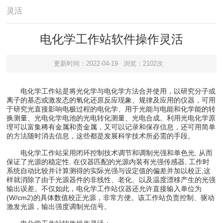
灵活
电化学工作站软件操作灵活
更新时间：2022-04-19
浏览：2102次
电化学工作站是将光化学与电化学方法合并使用，以研究分子或
离子的基态或激发态的氧化还原反应现象、规律及应用的仪器，可用
于研究光直接影响电极过程的电化学、用于光能与电能和化学能的转
换测量、光电化学电池的光电转化测量、光电合成。利用光电化学原
理可以富集稀有金属和贵金属，又可以记录和保存信息，还可用简单
的方法随时消去信息，这些都是发展科学技术所必需的手段。
电化学工作站采用闭环控制技术调节和调制光强和单色光, 从而
保证了光源的稳定性. 在仪器匹配的光源内装有光强传感器, 工作时
系统自动比较并计算测得的实际光强与设定值的偏差并加以校正,这
样就消除了由于光源器件的非线性、老化、以及温度漂移产生的光强
输出误差。不仅如此，电化学工作站仪器还允许直接输入单位为
(W/cm2)的具体数值校正光源，非常方便。该工作站负责控制、驱动
激发光源，输出强度调制光信号。