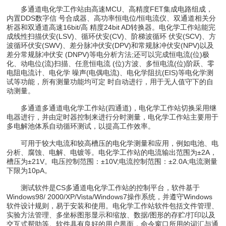
多通道电化学工作站由高速MCU、高精度FET集成电路组成，
内置DDS数字信 号合成器、高功率恒电位/恒电流仪、双通道相关分
析器和双通道高速16bit/高 精度24bit AD转换器。电化学工作站能完
成线性扫描伏安(LSV)、循环伏安(CV)、阶梯波循环 伏安(SCV)、方
波循环伏安(SWV)、差分脉冲伏安(DPV)和常规脉冲伏安(NPV)以及
差分常规脉冲伏安 (DNPV)等电分析方法;还可以完成恒电流(位)极
化、动电位(流)扫描、任意恒电流 (位)方波、多恒电流(位)阶跃、零
电阻电流计、电化学 噪声(电偶电流)、电化学阻抗(EIS)等电化学测
试等功能，所有测量功能均可定 时自动进行，用于无人值守下的自
动测量。
多通道多通道电化学工作站(四通道)，电化学工作站切换采用继
电器进行，并由定时器控制来进行分时测量，电化学工作站主要用于
多电解池体系自动循环测试，以提高工作效率。
可用于较大电流和较高槽压的电化学测量和应用，例如电池、电
分析、腐蚀、电解、电镀等。电化学工作站的电流输出范围为±2A，
槽压为±21V。电压控制范围：±10V;电流控制范围：±2.0A;电流测量
下限为10pA。
测试软件是CS多通道电化学工作站的控制平台，软件基于
Windows98/ 2000/XP/Vista/Windows7操作系统，并遵守Windows
软件设计规则，易于安装和使用。电化学工作站软件包括文件管理、
实验方法管理、多坐标图形显示和缩放、数据/图形的存贮/打印以及
交互式帮助等。软件具有良好的用户界面，命令窗口所用的词汇与通