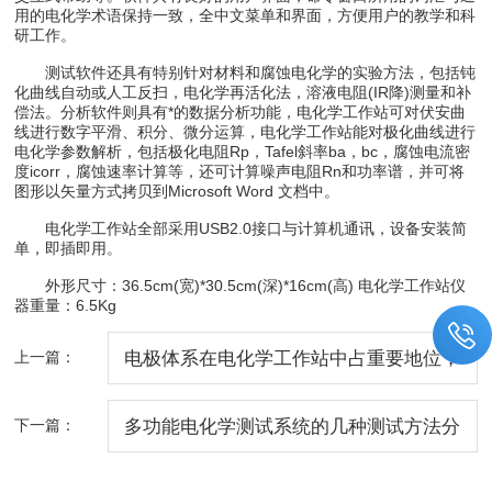
用的电化学术语保持一致，全中文菜单和界面，方便用户的教学和科
研工作。
测试软件还具有特别针对材料和腐蚀电化学的实验方法，包括钝
化曲线自动或人工反扫，电化学再活化法，溶液电阻(IR降)测量和补
偿法。分析软件则具有*的数据分析功能，电化学工作站可对伏安曲
线进行数字平滑、积分、微分运算，电化学工作站能对极化曲线进行
电化学参数解析，包括极化电阻Rp，Tafel斜率ba，bc，腐蚀电流密
度icorr，腐蚀速率计算等，还可计算噪声电阻Rn和功率谱，并可将
图形以矢量方式拷贝到Microsoft Word 文档中。
电化学工作站全部采用USB2.0接口与计算机通讯，设备安装简
单，即插即用。
外形尺寸：36.5cm(宽)*30.5cm(深)*16cm(高) 电化学工作站仪
器重量：6.5Kg
上一篇：
电极体系在电化学工作站中占重要地位，
挑选电极时需考虑什么？
下一篇：
多功能电化学测试系统的几种测试方法分
享