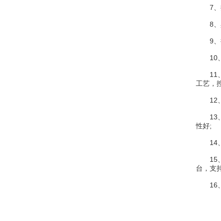
配套附件
7、按
8、具
9、接
10、
11、
工艺，
12、
13、
性好;
14、
15、输
台，支
16、支