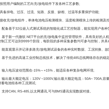
照用户编制的工艺向充/放电组件下发各种工艺参数;
备掉电、过压、过流、短路、反接、缺相、过温等多重保护功能;
收充/放电组件，单体电池电压检测模块、温度检测模块上传的检测及控
配备基于32位嵌入式测试系统的智能化成工艺控制器，能实现用户各种复
基于新一代微软.NET平台的充/放电集中监控管理软件，具有良好的人
控制工艺可达到9999个阶段，每阶段的多种采集参数均可参与控制，并具
能直观显示并记录多路充/放电测试设备的各种实时数据、工况转换、故障
基于先进的高速工业控制总线技术，解决了传统485总线网络存在的稳
输入电压波动范围在-15%～+15%，能适应各种复杂电网环境;
出最大额定电压：120V ~1000V,输出最大额定电流：50A~ 700A,
持蓄电池组各种工况测试;
持CAN, RS-485,以太网通讯,可与BMS通讯实现数据对接。