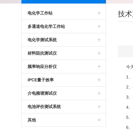
技术
电化学工作站
多通道电化学工作站
多通道电化学工作站
高精度电化学工作站
美国普林斯顿多通道电化学工作站
电化学测试系统
多功能电化学工作站
英国输力强多通道电化学工作站
多通道电化学测试系统
材料阻抗测试仪
进口电化学工作站
光电化学测试系统
高精度交流阻抗测试系统
频率响应分析仪
今天小
1、具
美国普林斯顿电化学工作站
多功能电化学测试系统
生物阻抗特性测试系统
IPCE量子效率
2、循
英国输力强电化学工作站
微区电化学测试系统
电化学交流阻抗测试系统
介电频谱测试仪
3、阶
微区扫描电化学工作站
电池评价测试系统
4、用
5、基
其他
6、高