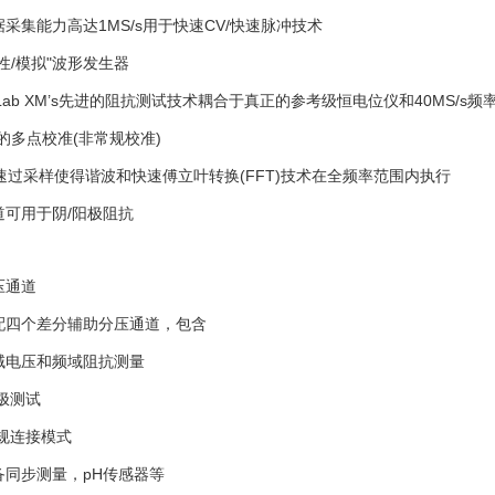
采集能力高达1MS/s用于快速CV/快速脉冲技术
性/模拟"波形发生器
gyLab XM’s先进的阻抗测试技术耦合于真正的参考级恒电位仪和40MS/
的多点校准(非常规校准)
速过采样使得谐波和快速傅立叶转换(FFT)技术在全频率范围内执行
道可用于阴/阳极阻抗
压通道
配四个差分辅助分压通道，包含
域电压和频域阻抗测量
极测试
常规连接模式
备同步测量，pH传感器等