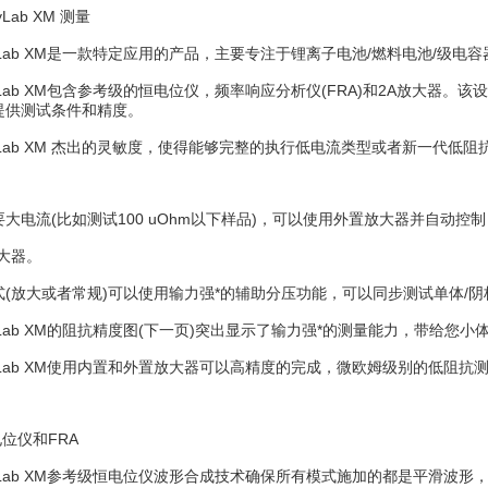
yLab XM 测量
gyLab XM是一款特定应用的产品，主要专注于锂离子电池/燃料电池/级电
gyLab XM包含参考级的恒电位仪，频率响应分析仪(FRA)和2A放大器
提供测试条件和精度。
gyLab XM 杰出的灵敏度，使得能够完整的执行低电流类型或者新一代低阻
大电流(比如测试100 uOhm以下样品)，可以使用外置放大器并自动控
放大器。
式(放大或者常规)可以使用输力强*的辅助分压功能，可以同步测试单体/阴
gyLab XM的阻抗精度图(下一页)突出显示了输力强*的测量能力，带给您小
gyLab XM使用内置和外置放大器可以高精度的完成，微欧姆级别的低阻抗测
电位仪和FRA
gyLab XM参考级恒电位仪波形合成技术确保所有模式施加的都是平滑波