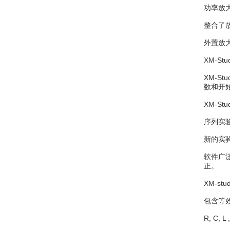
功率放
整合了
外置放大
XM-St
XM-
数和开
XM-S
序列实
新的实
软件广
正。
XM-s
包含等
R, C,