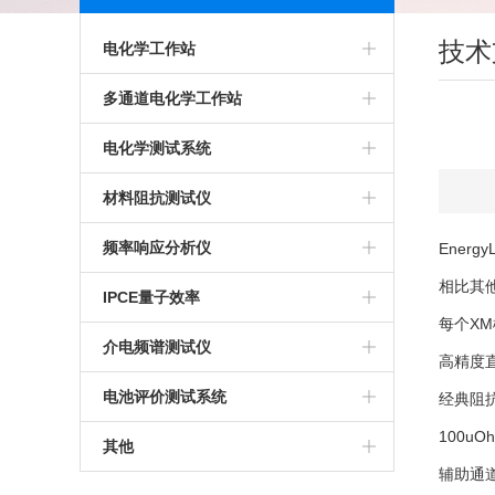
技术
电化学工作站
多通道电化学工作站
多通道电化学工作站
高精度电化学工作站
美国普林斯顿多通道电化学工作站
电化学测试系统
多功能电化学工作站
英国输力强多通道电化学工作站
多通道电化学测试系统
材料阻抗测试仪
进口电化学工作站
光电化学测试系统
高精度交流阻抗测试系统
频率响应分析仪
Ener
相比其
美国普林斯顿电化学工作站
多功能电化学测试系统
生物阻抗特性测试系统
IPCE量子效率
每个X
英国输力强电化学工作站
微区电化学测试系统
电化学交流阻抗测试系统
介电频谱测试仪
高精度
微区扫描电化学工作站
电池评价测试系统
经典阻
100u
其他
辅助通