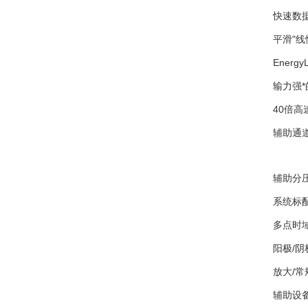
快速数据
平滑"线
Ener
输力强*
40倍高
辅助通
辅助分
系统标
多点时
阳极/阴
放大/
辅助设