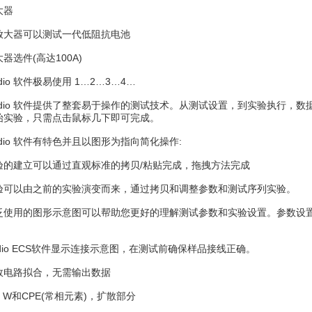
大器
放大器可以测试一代低阻抗电池
器选件(高达100A)
udio 软件极易使用 1…2…3…4…
Studio 软件提供了整套易于操作的测试技术。从测试设置，到实验执行
始实验，只需点击鼠标几下即可完成。
tudio 软件有特色并且以图形为指向简化操作:
验的建立可以通过直观标准的拷贝/粘贴完成，拖拽方法完成
验可以由之前的实验演变而来，通过拷贝和调整参数和测试序列实验。
泛使用的图形示意图可以帮助您更好的理解测试参数和实验设置。参数设
tudio ECS软件显示连接示意图，在测试前确保样品接线正确。
效电路拟合，无需输出数据
 L , W和CPE(常相元素)，扩散部分