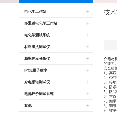
技术
电化学工作站
多通道电化学工作站
多通道电化学工作站
高精度电化学工作站
美国普林斯顿多通道电化学工作站
电化学测试系统
多功能电化学工作站
英国输力强多通道电化学工作站
多通道电化学测试系统
材料阻抗测试仪
进口电化学工作站
光电化学测试系统
高精度交流阻抗测试系统
频率响应分析仪
介电材
的能力
安全措
美国普林斯顿电化学工作站
多功能电化学测试系统
生物阻抗特性测试系统
IPCE量子效率
1、高
2、C
英国输力强电化学工作站
微区电化学测试系统
电化学交流阻抗测试系统
介电频谱测试仪
3、接
4、防
5、防
微区扫描电化学工作站
电池评价测试系统
6、本
7、如
其他
8、调
9、被