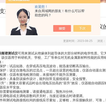
欢迎您！
支持
来自局域网的朋友！有什么可以帮
助您的吗？
介电材料频谱测试仪
更新时间：2023-08-25
浏览：
料频谱测试仪
可用来测试从绝缘体到超导体的大部分材料的电学性质。它
。该仪器用于科研机关、学校、工厂等单位对无机金属新材料性能的应用
施：
压保护：试品短路、击穿或高压电流波动，能迅速切断高压输出。
VT保护：设定自激电压的过流点，一旦超出设置的电流值，仪器自动退出
地检测：仪器有接地检测功能，未接地时不能升压测量。
误操作：具备防误操作设计，能判别常见接线错误，安全报警。
“容升”：测量大容量试品时会出现电压抬高的“容升”效应，仪器能自动跟
仪器应水平安放。
果你需要较精确地测量，请接通电源后，预热30分钟。
节主调电容或主调电容数码开关时，当接近谐振点时请缓调。
测件和测试电路接线柱间的接线应尽量短，足够粗，并应接触良好、可靠