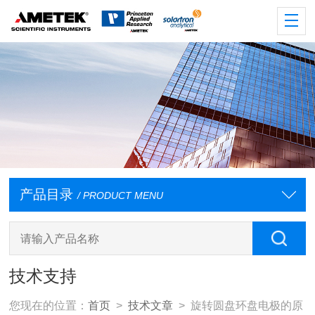
产品目录
/ PRODUCT MENU
技术支持
您现在的位置：
首页
>
技术文章
> 旋转圆盘环盘电极的原