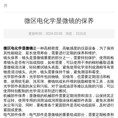
养
微区电化学显微镜的保养
更新时间：2024-03-05
浏览：1515次
微区电化学显微镜
是一种高精密度、高敏感度的仪器设备，为了保持
其性能稳定、延长使用寿命，需要进行定期的保养和维护。
镜头保养：镜头是显微镜重要的部分之一，需要特别保护。使用前检
查镜头是否有污垢或指纹，如有需要，可以使用干净的棉纱蘸取适量
显微镜清洁液，轻轻擦拭镜头表面。避免使用化学溶剂或酒精等有害
物质清洁镜头。此外，镜头需要保持干燥，避免潮湿和霉变。
光学部件保养：光学部件包括物镜、目镜等，也需要定期清洁和检
查。使用软毛刷、洗耳球、擦镜纸或长纤维的脱脂棉签等工具，去除
光学部件表面的灰尘和污垢。对于油或油渍等难以去除的污垢，可以
使用特别配制的光学清洁溶剂进行擦拭。
机械部件保养：显微镜的机械部件需要定期润滑和清洁，以保持其正
常运转。使用专用的润滑油或润滑脂涂抹机械部件表面，避免水滴和
灰尘等污染。同时，要检查各个紧固部件是否松动或损坏，及时进行
紧固或更换。
电气部件保养：电气部件是显微镜的重要组成部分，需要定期检查和