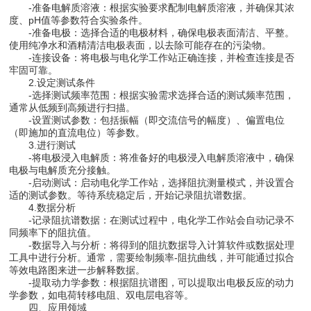
-准备电解质溶液：根据实验要求配制电解质溶液，并确保其浓
度、pH值等参数符合实验条件。
-准备电极：选择合适的电极材料，确保电极表面清洁、平整。
使用纯净水和酒精清洁电极表面，以去除可能存在的污染物。
-连接设备：将电极与电化学工作站正确连接，并检查连接是否
牢固可靠。
2.设定测试条件
-选择测试频率范围：根据实验需求选择合适的测试频率范围，
通常从低频到高频进行扫描。
-设置测试参数：包括振幅（即交流信号的幅度）、偏置电位
（即施加的直流电位）等参数。
3.进行测试
-将电极浸入电解质：将准备好的电极浸入电解质溶液中，确保
电极与电解质充分接触。
-启动测试：启动电化学工作站，选择阻抗测量模式，并设置合
适的测试参数。等待系统稳定后，开始记录阻抗谱数据。
4.数据分析
-记录阻抗谱数据：在测试过程中，电化学工作站会自动记录不
同频率下的阻抗值。
-数据导入与分析：将得到的阻抗数据导入计算软件或数据处理
工具中进行分析。通常，需要绘制频率-阻抗曲线，并可能通过拟合
等效电路图来进一步解释数据。
-提取动力学参数：根据阻抗谱图，可以提取出电极反应的动力
学参数，如电荷转移电阻、双电层电容等。
四、应用领域