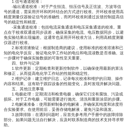
1.信号通道校准：
-输出通道校准：对于产生恒流、恒压信号及正弦波、方波等信
号的通道，需采用开环和闭环结合的方式进行校准。开环校准使用高
精度测量仪器验证信号的准确性，而闭环校准则通过反馈控制提高信
号的稳定性和精度。
-采集通道校准：包括电流采集通道和电压采集通道的校准。重
点在于校准双通道同步误差，确保采集的电流、电压数据同步，以避
免实验结果出现偏差。这通常也采用开环校准方法，利用高精度测量
仪器进行校准。
2.标准溶液验证：根据制造商的建议，使用标准的校准溶液和已
知的电化学反应，验证电化学工作站的电位和电流读数是否准确。这
一步骤对于确保实验数据的可靠性至关重要。
四、软件与记录
1.软件更新：定期检查和更新控制软件，以确保使用最新的算法
和修正，从而提高电化学工作站的性能和稳定性。
2.维护记录：建立维护日志，记录每次校准和维护的日期、操作
内容和结果。这有助于跟踪设备的性能变化，及时发现并解决问题。
五、其他注意事项
1.电极处理：定期清洁和检查电极，确保它们没有腐蚀、污染或
损坏。对于工作电极，可能需要进行抛光、清洗和重新涂层的步骤。
2.电解液准备：使用新鲜制备的电解液，并确保其纯度和浓度符
合实验要求。在使用前后，妥善存储电解液，避免污染和蒸发。
3.故障排除：在遇到问题时，应首先参考用户手册中的故障排除
部分。如果问题无法自行解决，应及时联系制造商的技术支持寻求帮
助。