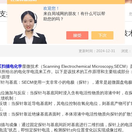
欢迎您！
支持
来自局域网的朋友！有什么可以帮
助您的吗？
微区扫描电化学显微技
更新时间：2024-12-31
浏览：
区扫描电化学
显微技术（Scanning Electrochemical Micros
原所给出的电化学电流来工作。以下是该技术的工作原理和主要组成部分
原理
针与基底：SECM使用一支非常小的电极（探针），通常是超微圆盘电极
位施加与反应：当探针与基底同时浸入含有电活性物质的溶液中时，在探
馈机制：
馈：当探针靠近导电基底时，其电位控制在氧化电位，则基底产物可扩
大。
馈：当探针靠近绝缘基底表面时，本体溶液中电活性物质向探针的扩散
描与成像：通过固定探针与基底间距对基底进行二维扫描，探针上的电流
恒电流”状态，即恒定探针电流，检测探针z向位置变化以实现成像过程。