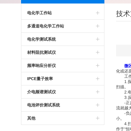
技术
电化学工作站
多通道电化学工作站
多通道电化学工作站
高精度电化学工作站
美国普林斯顿多通道电化学工作站
电化学测试系统
多功能电化学工作站
英国输力强多通道电化学工作站
多通道电化学测试系统
材料阻抗测试仪
进口电化学工作站
光电化学测试系统
高精度交流阻抗测试系统
频率响应分析仪
微
化或还
工作
美国普林斯顿电化学工作站
多功能电化学测试系统
生物阻抗特性测试系统
IPCE量子效率
1.探
扫描。
英国输力强电化学工作站
微区电化学测试系统
电化学交流阻抗测试系统
介电频谱测试仪
2.电
3.反
-正反
微区扫描电化学工作站
电池评价测试系统
流就越
-负反
其他
小。
4.扫
作于“