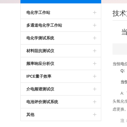
技术
电化学工作站
多通道电化学工作站
多通道电化学工作站
高精度电化学工作站
美国普林斯顿多通道电化学工作站
电化学测试系统
多功能电化学工作站
英国输力强多通道电化学工作站
多通道电化学测试系统
材料阻抗测试仪
进口电化学工作站
光电化学测试系统
高精度交流阻抗测试系统
频率响应分析仪
当恒电
Q: 
美国普林斯顿电化学工作站
多功能电化学测试系统
生物阻抗特性测试系统
IPCE量子效率
当
英国输力强电化学工作站
微区电化学测试系统
电化学交流阻抗测试系统
介电频谱测试仪
A
微区扫描电化学工作站
头氧化生
电池评价测试系统
虑更换
其他
注