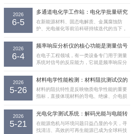
多通道电化学工作站：电化学批量研究
2026
6-5
的精密测试基石
在新能源材料、固态电解质、金属腐蚀防
护、光电催化等前沿科研持续迭代的当下，
电化学测试由单样品逐次表征转向多条件同
步对照已成行业趋势，多通道电化学工作站
频率响应分析仪的核心功能是测量信号
2026
凭借并行测试、模块化拓展、数据同步比对
6-4
的响应特性
在电子工程领域，有一类设备专门用于测量
的核心优势，成为实验室批量筛选、平行对
系统对信号的反应能力，它就是频率响应分
照实验的核心仪...
析仪。这种仪器通过向被测设备输入不同频
率的测试信号，观察设备输出信号的变化，
材料电学性能检测：材料阻抗测试仪的
2026
从而判断设备在不同频率下的工作状态。简
5-26
功能与行业应用
材料的阻抗特性是反映物质电学性能的重要
单来说，它就像给电子设备做一次“体检”，
指标，直接体现材料的导电、绝缘、介电损
帮助工程师...
耗等基础属性。无论是导电材料、绝缘介
质、高分子复合材料还是新型储能材料，其
光电化学测试系统：解码光能与电能转
2026
阻抗参数的变化，都会影响产品的电气稳定
5-21
换的精密钥匙
在能源危机与环境问题日益凸显的今天，寻
性、使用安全性与工况适配性。材料阻抗测
找清洁、高效的可再生能源已成为全球科技
试仪是针对各类...