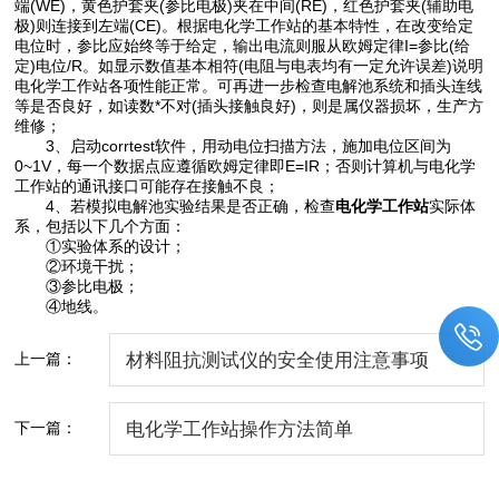
端(WE)，黄色护套夹(参比电极)夹在中间(RE)，红色护套夹(辅助电
极)则连接到左端(CE)。根据电化学工作站的基本特性，在改变给定
电位时，参比应始终等于给定，输出电流则服从欧姆定律I=参比(给
定)电位/R。如显示数值基本相符(电阻与电表均有一定允许误差)说明
电化学工作站各项性能正常。可再进一步检查电解池系统和插头连线
等是否良好，如读数*不对(插头接触良好)，则是属仪器损坏，生产方
维修；
3、启动corrtest软件，用动电位扫描方法，施加电位区间为
0~1V，每一个数据点应遵循欧姆定律即E=IR；否则计算机与电化学
工作站的通讯接口可能存在接触不良；
4、若模拟电解池实验结果是否正确，检查
电化学工作站
实际体
系，包括以下几个方面：
①实验体系的设计；
②环境干扰；
③参比电极；
④地线。
上一篇：
材料阻抗测试仪的安全使用注意事项
下一篇：
电化学工作站操作方法简单