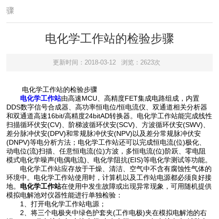
骤
电化学工作站的检验步骤
更新时间：2018-03-12
浏览：2623次
电化学工作站的检验步骤
电化学工作站
由高速MCU、高精度FET集成电路组成，内置
DDS数字信号合成器、高功率恒电位/恒电流仪、双通道相关分析器
和双通道高速16bit/高精度24bitAD转换器。电化学工作站能完成线性
扫描循环伏安(CV)、阶梯波循环伏安(SCV)、方波循环伏安(SWV)、
差分脉冲伏安(DPV)和常规脉冲伏安(NPV)以及差分常规脉冲伏安
(DNPV)等电分析方法；电化学工作站还可以完成恒电流(位)极化、
动电位(流)扫描、任意恒电流(位)方波，多恒电流(位)阶跃、零电阻
模式电化学噪声(电偶电流)、电化学阻抗(EIS)等电化学测试等功能。
电化学工作站应存放于干燥、清洁、空气中不含有腐蚀性气体的
环境中。电化学工作站使用时，计算机以及工作站电源都必须良好接
地。
电化学工作站
在使用中发生故障或出现异常现象，可用随机提供
模拟电解池对仪器性能进行单独检验：
1、打开电化学工作站电源；
2、将三个电极夹中绿色护套夹(工作电极)夹在模拟电解池的右