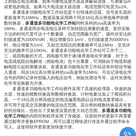
上的稳态电流测量。如果与微电流放大器及屏蔽箱连接，可测量1pA
或更低的电流。如果与大电流放大器连接，电流范围可拓宽为±2A。
多通道多功能电化学工作站也是十分快速的仪器。信号发生器的
更新速率为10MHz，数据采集采用两个同步16位高分辨低噪声的模
数转换器，
多通道多功能电化学工作站
同时采样的zui高速率为
1MHz。多通道同步电流电位采样可加快阻抗测量的速度。某些实验
方法的时间尺度可达十个数量级，动态范围极为宽广。循环伏安法的
扫描速度为1000V/s时，电位增量仅0.1mV，当扫描速度为5000V/s
时，电位增量为1mV。又如交流阻抗的测量频率可达1MHz，交流伏
安法的频率可达10KHz。多通道多功能电化学工作站可工作于二，
三，或四电极的方式。四电极可用于液/液界面电化学测量，对于大
电流或低阻抗电解池（例如电池）也十分重要，可消除由于电缆和接
触电阻引起的测量误差。多通道多功能电化学工作站还有外部信号输
入通道，同步16位高分辨采样的zui高速率为1MHz。可在记录电化学
信号的同时记录外部输入的电压信号，例如光谱信号等。这对光谱电
化学等实验极为方便。
多通道多功能电化学工作站硬件采用了高速的处理器，快速的放
大器，快速的模数转换器和数模转换器。计时电量法加上了模拟积分
器。一个16位高分辨高稳定的电流偏置电路以达到电流复零输出，
亦可用于提高交流测量的电流动态范围。高分辨的模数转换器具有更
好的信噪比，也给出了灵敏度设置的更大动态范围。
多通道多功能电
化学工作站
的内部控制程序采用了存储器。仪器软件的更新不再需要
通过邮寄并更换EPROM，而可以通过网络进行传送并通过程序命令
写入。这使得软件更新更加快捷方便。