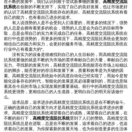
在不断的发展中，我们认识到敢于尝试新事物的重要。
高精度交流阻
抗系统
在创新的不断支持下，实现了自己的良好发展，也让市场更好
的认识了高精度交流阻抗系统存在的美好。高精度交流阻抗系统有着
自己的能力，也有着自己进步的追求。
有人说强势的人是不会受到人们喜爱的，而更多的情况下，强势
的人总是会拥有着更多的机会，强势的人总是会为自己的目标而争
取，总是会用自己的实力来完成自己的任务。高精度交流阻抗系统在
前行中也是强势的，而更多的情况下，高精度交流阻抗系统会更加的
相信自己的能力和实力，会更好的服务市场。高精度交流阻抗系统在
行业中占有着庞大的*。
没有实力的设备是很难找到自己的人生目标的，而高精度交流阻
抗系统要做的就是不断的为市场的需求奉献自己的力量，奉献自己的
实力。寻找新的发展方向，高精度交流阻抗系统能否在市场上站稳以
后的脚步，能否更好的存活和发展下来，质量和效率是为关键的因
素。高精度交流阻抗系统如今的高度自动化已经实现了，而如今是智
能化设备存在的时代，智能化的发展是其必须要做到的，而这也意味
着其在今后的市场上实现发展的重要基础。前行中的高精度交流阻抗
系统更强势，更相信自己的人生道路，更明白自己的明天应该做什
么。
追求品质，追求进步的高精度交流阻抗系统总是在不断的奋斗。
正确的选择自己的发展方向才是高精度交流阻抗系统追求进步的要
求。高精度交流阻抗系统渴望着自己的成熟，渴望着自己的发展，在
不断的前行下，
高精度交流阻抗系统
受到了人们的赞助。高精度交流
阻抗系统总是在进取，总是在不断的发展，追求着自己的进步，也追
求着自己的发展。为你探索新的发展天地，也为你创造更多的生活体