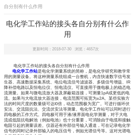
自分别有什么作用
电化学工作站的接头各自分别有什么作
用
更新时间：2018-07-30
浏览：4657次
电化学工作站的接头各自分别有什么作用
电化学工作站
是电化学测量系统的简称，是电化学研究和教学常
用的测量设备。将这种测量系统组成一台整机，内含快速数字信号发
生器、高速数据采集系统、电位电流信号滤波器、多级信号增益、IR
降补偿电路以及恒电位仪、恒电流仪。可直接用于微电极上的稳态电
流测量。如果与微电流放大器及屏蔽箱连接，可测量1pA或更低的电
流。如果与大电流放大器连接，电流范围可拓宽为±2A。某些实验方
法的时间尺度的数量级可达l0倍，动态范围极为宽广。可进行循环伏
安法、交流阻抗法、交流伏安法等测量。电化学工作站可以同时进行
四电极的工作方式。四电极可用于液/液界面电化学测量，对于大电
流或低阻抗电解池（例如电池）也十分重要，可消除由于电缆和接触
电阻引起的测量误差。仪器还有外部信号输入通道，可在记录电化学
信号的同时记录外部输入的电压信号，例如光谱信号等。这对光谱电