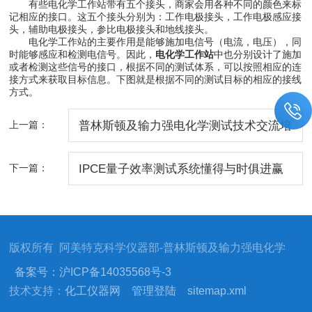
有些电化学工作站带有五个接头，商家会用各种不同的颜色来标
记相应的接口。这五个接头分别为：工作电极接头，工作电极感应接
头，辅助电极接头，参比电极接头和地线接头。
电化学工作站的主要作用是能够施加电信号（电流，电压），同
时能够感应和检测电信号。因此，
电化学工作站
中也分别设计了施加
或者检测这些信号的接口，根据不同的测试体系，可以按照相应的连
接方式来获取目标信息。下图就是根据不同的测试目标的相应的接线
方式。
上一篇：
普林斯顿及输力强电化学测试技术交流培
训会邀请函(9月17日上海)
下一篇：
IPCE量子效率测试系统懂得与时俱进赢
得了市场的掌声
版权所有 阿美特克科学仪器部-普林斯顿及输力强电化学
备案号：沪ICP备14035568号-3
技术支持：
化工仪器网
管理登陆
sitemap.xml