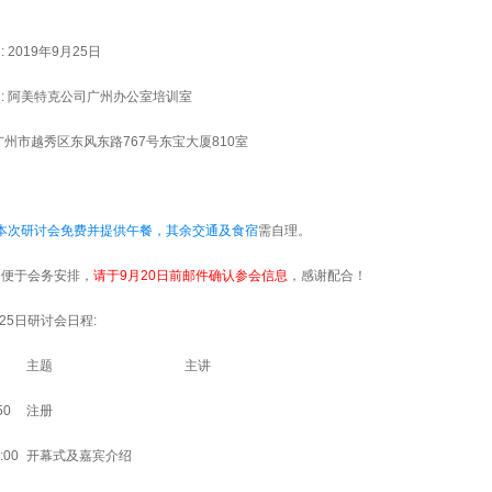
: 2019年9月25日
: 阿美特克公司广州办公室培训室
州市越秀区东风东路767号东宝大厦810室
 本次研讨会免费并提供午餐，其余交通及食宿
需
自理。
了便于会务安排，
请于9月20日前邮件确认参会信息
，感谢配合！
25日研讨会日程:
主题
主讲
50
注册
:00
开幕式及嘉宾介绍