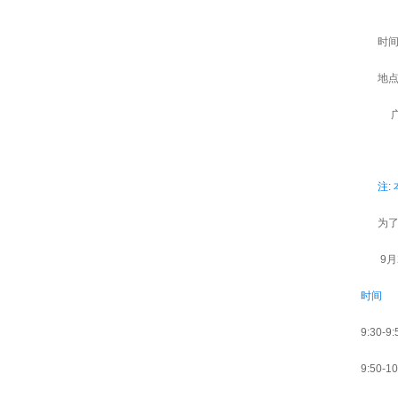
配套附件
时间
地点
广
注:
为
9
月
时间
9:30-9:
9:50-10