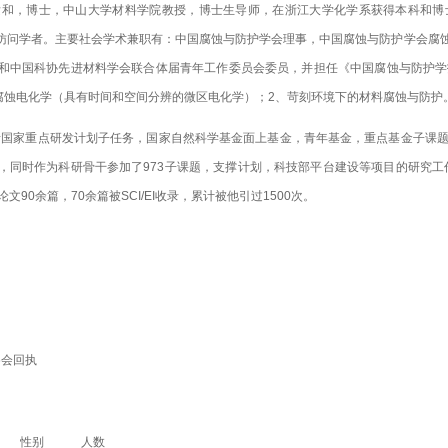
和，博士，中山大学材料学院教授，博士生导师，在浙江大学化学系获得本科和博士学位，并开始研
in）访问学者。主要社会学术兼职有：中国腐蚀与防护学会理事，中国腐蚀与防护学会
和中国科协先进材料学会联合体届青年工作委员会委员，并担任《中国腐蚀与防护学
腐蚀电化学（具有时间和空间分辨的微区电化学）；2、苛刻环境下的材料腐蚀与防护
责国家重点研发计划子任务，国家自然科学基金面上基金，青年基金，重点基金子课
，同时作为科研骨干参加了973子课题，支撑计划，科技部平台建设等项目的研究工
文90余篇，70余篇被SCI/EI收录，累计被他引过1500次。
参会回执
性别
人数