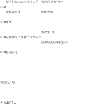
微区扫描电化学技术
应用、
曹发和 教授/博士
2:00
发展及挑战
中山大学
3:30
午餐
黄建书  博士
5:30
电化学原位及联用技术应用
阿美特克科学仪器部
6:00
自由讨论
演讲嘉宾介绍：
发和
教授/博士