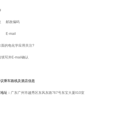
称
址
邮政编码
E-mail
方面的
电化学应用
关注?
填写并E-mail确认
会议乘车路线及酒店信息
议地址：
广东广州市越秀区东风东路7
67
号东宝大厦8
10
室