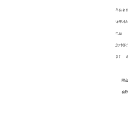
单位名
详细地
电话
您对哪
备注：请
附
会