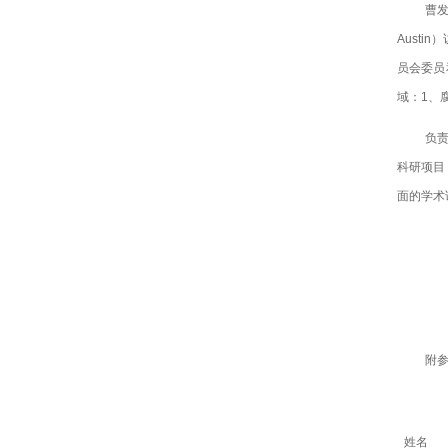
曹发
Aust
员会委员
域：1、
负
科研项目
面的学术论
附
姓名