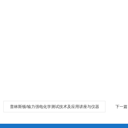
：
普林斯顿/输力强电化学测试技术及应用讲座与仪器
下一篇
使用培青岛10月15日