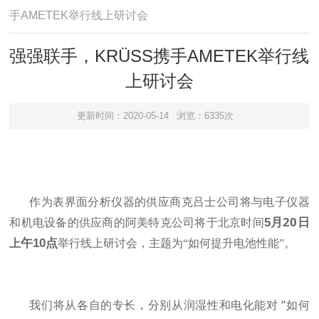
手AMETEK举行线上研讨会
强强联手，KRÜSS携手AMETEK举行线
上研讨会
更新时间：2020-05-14
浏览：6335次
作为表界面分析仪器的供应商克吕士公司将与电子仪器
20
5
月
日
和机电设备的
供应
商
的阿美特克公司将于北京时间
午
10
点
上
举行线上研讨会，
主题为
“如何提升电池性能”
。
“
我们将从各自的专长，分别从润湿性和电
化
能对
如何