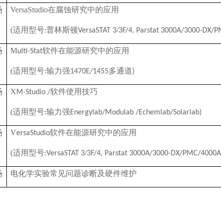
场
VersaStudio
在腐蚀研究中的应用
(
适用型号
普林斯顿
/
:
V
ersaSTAT 3
3F/4, Parstat 3000A/3000-DX/
场
M
软件在能源研究中的应用
ulti-Stat
(
适用型号
输力强
多通道
:
1
470E/1455
)
场
X
软件使用技巧
M-Studio /
(
适用型号
输力强
:
E
nergylab/Modulab /Echemlab/Solarlab)
场
V
软件在能源研究中的应用
ersaStudio
(
适用型号
/
:V
ersaSTAT 3
3F/4, Parstat 3000A/3000-DX/PMC/4000A
场
电化学实验常见问题诊断及硬件维护