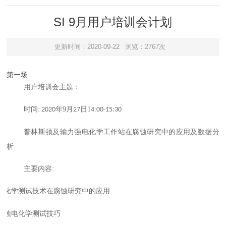
SI 9月用户培训会计划
更新时间：2020-09-22
浏览：2767次
第一场
用户培训会主题：
时间
:
年
9
月
日
1
:
2020
2
7
4
00-15:30
普林斯顿及输力强电化学工作站在腐蚀研究中的应用及数据分
析
主要内容
:
电化学测试技术在腐蚀研究中的应用
腐蚀电化学测试技巧