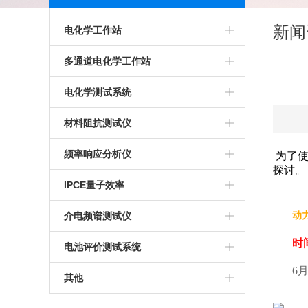
新闻
电化学工作站
多通道电化学工作站
多通道电化学工作站
高精度电化学工作站
美国普林斯顿多通道电化学工作站
电化学测试系统
多功能电化学工作站
英国输力强多通道电化学工作站
多通道电化学测试系统
材料阻抗测试仪
进口电化学工作站
光电化学测试系统
高精度交流阻抗测试系统
频率响应分析仪
为了
探讨。
美国普林斯顿电化学工作站
多功能电化学测试系统
生物阻抗特性测试系统
IPCE量子效率
英国输力强电化学工作站
微区电化学测试系统
电化学交流阻抗测试系统
介电频谱测试仪
动
时
微区扫描电化学工作站
电池评价测试系统
6月
其他