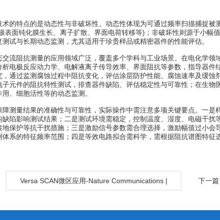
的特点的是动态性与非破坏性。动态性体现为可通过频率扫描捕捉被测
电极表面钝化膜生长、离子扩散、界面电荷转移等)；非破坏性则源于小幅
复测试与长期动态监测，尤其适用于珍贵样品或精密器件的性能评估。
流阻抗测量的应用领域广泛，覆盖多个学科与工业场景。在电化学领域
分析电极反应动力学、电解液离子传导效率、界面阻抗等参数，指导器件
究，通过监测腐蚀过程中阻抗变化，评估涂层防护性能、腐蚀速率及缓蚀
电子元件的阻抗特性测试，排查器件缺陷、评估稳定性与可靠性；在生物
作用、细胞活性等的动态监测。
测量结果的准确性与可靠性，实际操作中需注意多项关键要点。一是样
构缺陷影响测试结果；二是测试环境需稳定，控制温度、湿度、电磁干扰
接地保护等抗干扰措施；三是激励信号参数需合理选择，激励幅值过小会
测体系的特征频率范围；四是等效电路拟合需科学，需根据阻抗谱图特征
：
Versa SCAN微区应用-Nature Communications |
下一篇
铜镍合金表面氧化膜再生