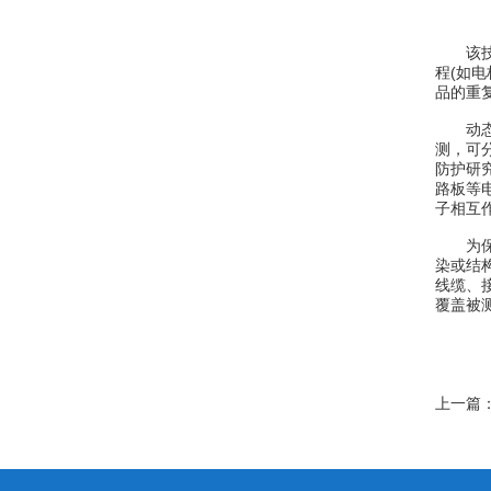
该技术
程(如
品的重
动态交
测，可
防护研
路板等
子相互
为保障
染或结
线缆、
覆盖被
上一篇