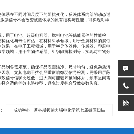
体系在不同时间尺度下的阻抗变化，反映体系内部的动态过
值激励信号不会改变被测体系的原有结构与性能，可实现对样
，用于电池、超级电容器、燃料电池等储能器件的性能检
结构优化与寿命评估；在材料科学领域，用于金属材料的腐蚀
剂效果；在电子工程领域，用于半导体器件、传感器、印刷电
医学领域，用于生物传感器、组织阻抗检测等，实现对生物分
品制备需规范，确保样品表面洁净、尺寸均匀，避免杂质污
等因素，尤其电磁干扰会严重影响微弱信号检测，需采用屏蔽
导致信号信噪比过低，过大则可能破坏被测体系，频率区间需
选择合适的等效电路模型，避免过度拟合导致参数失真。
：
成功举办 | 普林斯顿输力强电化学第七届微区扫描
电化学研讨会暨VersaSCAN 微区用户培训会