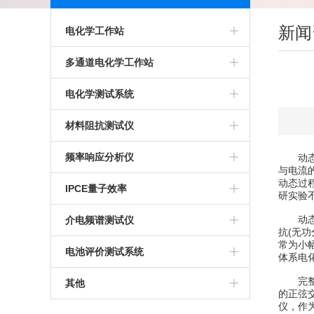
新闻
电化学工作站
多通道电化学工作站
多通道电化学工作站
高精度电化学工作站
美国普林斯顿多通道电化学工作站
电化学测试系统
多功能电化学工作站
英国输力强多通道电化学工作站
多通道电化学测试系统
材料阻抗测试仪
进口电化学工作站
光电化学测试系统
高精度交流阻抗测试系统
频率响应分析仪
动态交
与电流
动态过
美国普林斯顿电化学工作站
多功能电化学测试系统
生物阻抗特性测试系统
IPCE量子效率
研实验
英国输力强电化学工作站
微区电化学测试系统
电化学交流阻抗测试系统
动态交
介电频谱测试仪
抗(无
常为小
微区扫描电化学工作站
电池评价测试系统
体系电
完整的
其他
的正弦
仪，作