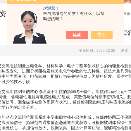
欢迎您！
资讯
来自局域网的朋友！有什么可以帮
您现在的位置：
首页
>
新闻资讯
助您的吗？
动态交流阻抗测量是电化学、电子工程
更新时间：2025-12-26
浏览：
流阻抗测量是电化学、材料科学、电子工程等领域核心的物理量检测技
的响应变化，进而分析阻抗及相关电化学参数的动态特性。该技术兼具灵
程中的界面变化、电荷转移、扩散行为等关键信息，为材料研发、器件性
不可少的技术手段。
流阻抗测量的核心原理基于阻抗的频率响应特性。阻抗作为表征元件或体
功分量，含电容性电抗与电感性电抗)组成，其数值与信号频率密切相关。
幅值信号，避免破坏被测体系原有状态)，通过检测激励电压与响应电流的
化学行为的定量分析。
动态交流阻抗测量系统主要由四大核心部件构成，各部件协同工作保障
交流激励信号，频率范围通常覆盖毫赫兹至兆赫兹，可根据被测体系特性灵
为系统核心，承担信号放大、数据采集、阻抗计算等功能，能够精准检测