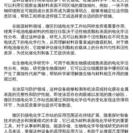
可以利用它观察金属材料表面不同区域的腐蚀倾向。例如，一块不锈
钢焊缝附近可能因成分差异而成为腐蚀薄弱点，能够准确定位这些隐
患区域，帮助工程师改进焊接工艺或选择更合适的防护措施。
在能源材料领域，微区扫描电化学工作站同样发挥着重要作用。
锂离子电池电极材料的性能往往取决于活性物质颗粒表面的电化学活
性分布。通过这种设备，研究人员可以检测单个活性颗粒在不同充放
电状态下的电化学行为，从而理解材料容量衰减的微观机制。对于燃
料电池催化剂，它能够评估催化剂颗粒在载体上的分布均匀性和活性
差异，为优化催化剂制备工艺提供依据。
在生物电化学研究中，可用于检测生物膜或细胞表面的电化学活
性分布。例如，研究微生物腐蚀时，它可以定位细菌群落中哪些区域
产生了腐蚀性代谢产物，帮助科学家理解微生物与材料相互作用的微
观过程。
在涂层与防护领域，这种设备能够检测有机涂层或转化膜在金属
表面的完整性和防护性能。即使涂层存在肉眼难以发现的微小缺陷，
微区扫描电化学工作站也能通过局部电化学信号的变化发现这些薄弱
环节，为涂层质量评估提供可靠数据。
微区扫描电化学工作站的应用范围还在持续扩展。随着探针制备
技术的进步和测量模式的丰富，它已成为材料表面电化学研究的重要
工具。对于从事材料腐蚀、能源存储、生物电化学等领域研究的科研
人员来说，掌握这种设备的原理和应用方法，有助于从微观尺度理解