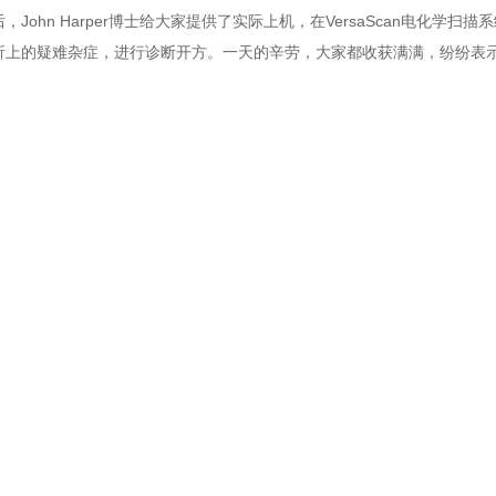
后，John Harper博士给大家提供了实际上机，在VersaScan电化
析上的疑难杂症，进行诊断开方。一天的辛劳，大家都收获满满，纷纷表