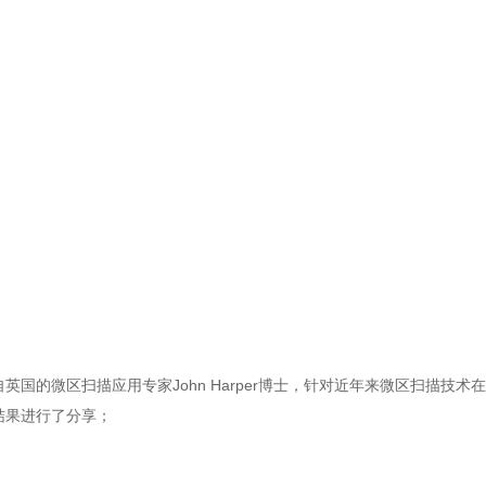
自英国的微区扫描应用专家John Harper博士，针对近年来微区扫描
结果进行了分享；