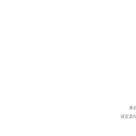
配套附件
来
设定及