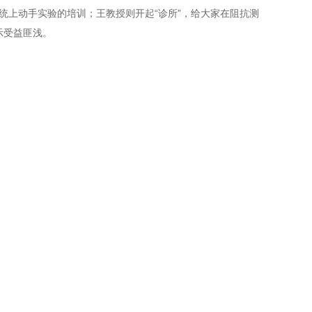
学扫描系统上动手实验的培训；王教授则开起“诊所”，给大家在阻抗测
示受益匪浅。