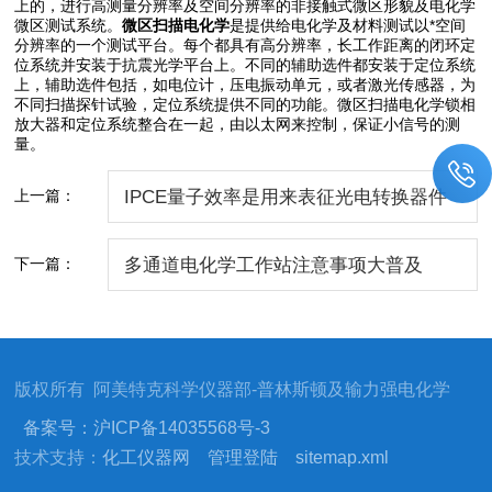
上的，进行高测量分辨率及空间分辨率的非接触式微区形貌及电化学
微区测试系统。
微区扫描电化学
是提供给电化学及材料测试以*空间
分辨率的一个测试平台。每个都具有高分辨率，长工作距离的闭环定
位系统并安装于抗震光学平台上。不同的辅助选件都安装于定位系统
上，辅助选件包括，如电位计，压电振动单元，或者激光传感器，为
不同扫描探针试验，定位系统提供不同的功能。微区扫描电化学锁相
放大器和定位系统整合在一起，由以太网来控制，保证小信号的测
量。
上一篇：
IPCE量子效率是用来表征光电转换器件
效率的重要指标
下一篇：
多通道电化学工作站注意事项大普及
版权所有 阿美特克科学仪器部-普林斯顿及输力强电化学
备案号：沪ICP备14035568号-3
技术支持：
化工仪器网
管理登陆
sitemap.xml