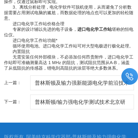
操作，仅通过鼠标即可实现。
3、离线分析处理，电化学软件可脱机使用，从而避免了分析数
据需要占用测试电脑的尴尬，而数据处理的地点也可以更加的轻松随
意。
进口电化学工作站价格合理
专家的设计辅以先进的电子设备，
进口电化学工作站
堪称的恒电
位仪。
进口电化学工作站功能*
循环使用电池。进口电化学工作站可对大型电极进行极化处理。
内置阻抗
无需安装任何外部模块，不必添加任何昂贵附件，进口电化学工
作站即可准确测量高达 1 MHz 的阻抗，测试阻抗范围从A-B，涵盖
了从低阻抗的传感器，锂电到高阻抗的涂层等绝大多数体系。
上一篇：
普林斯顿及输力强新能源电化学前沿技术
研讨会成功举办
下一篇：
普林斯顿/输力强电化学测试技术北京研
讨会（培训班）成功举办
版权所有 阿美特克科学仪器部-普林斯顿及输力强电化学