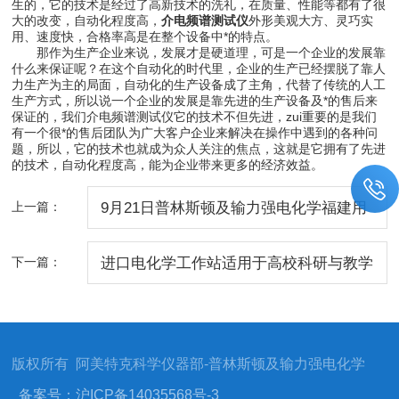
生的，它的技术是经过了高新技术的洗礼，在质量、性能等都有了很
大的改变，自动化程度高，
介电频谱测试仪
外形美观大方、灵巧实
用、速度快，合格率高是在整个设备中*的特点。
那作为生产企业来说，发展才是硬道理，可是一个企业的发展靠
什么来保证呢？在这个自动化的时代里，企业的生产已经摆脱了靠人
力生产为主的局面，自动化的生产设备成了主角，代替了传统的人工
生产方式，所以说一个企业的发展是靠先进的生产设备及*的售后来
保证的，我们介电频谱测试仪它的技术不但先进，zui重要的是我们
有一个很*的售后团队为广大客户企业来解决在操作中遇到的各种问
题，所以，它的技术也就成为众人关注的焦点，这就是它拥有了先进
的技术，自动化程度高，能为企业带来更多的经济效益。
上一篇：
9月21日普林斯顿及输力强电化学福建用
户培训会邀请函
下一篇：
进口电化学工作站适用于高校科研与教学
实验使用
版权所有 阿美特克科学仪器部-普林斯顿及输力强电化学
备案号：沪ICP备14035568号-3