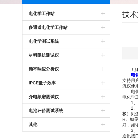
技术
电化学工作站
多通道电化学工作站
多通道电化学工作站
高精度电化学工作站
美国普林斯顿多通道电化学工作站
电化学测试系统
多功能电化学工作站
英国输力强多通道电化学工作站
多通道电化学测试系统
材料阻抗测试仪
进口电化学工作站
光电化学测试系统
高精度交流阻抗测试系统
频率响应分析仪
电化学
电
支持用
美国普林斯顿电化学工作站
多功能电化学测试系统
生物阻抗特性测试系统
IPCE量子效率
流仪使
电化学
英国输力强电化学工作站
微区电化学测试系统
电化学交流阻抗测试系统
介电频谱测试仪
电化学
1、打
2、将
微区扫描电化学工作站
电池评价测试系统
极）则
R。如
其他
好，如
3、启动
通讯接