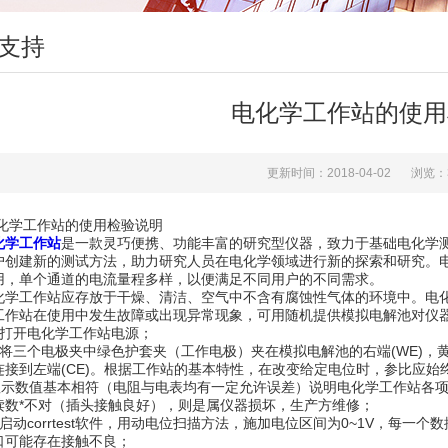
支持
电化学工作站的使用
更新时间：2018-04-02
浏览：
工作站的使用检验说明
化学工作站
是一款灵巧便携、功能丰富的研究型仪器，致力于基础电化学
户创建新的测试方法，助力研究人员在电化学领域进行新的探索和研究。电
用，单个通道的电流量程多样，以便满足不同用户的不同需求。
工作站应存放于干燥、清洁、空气中不含有腐蚀性气体的环境中。电化
工作站在使用中发生故障或出现异常现象，可用随机提供模拟电解池对仪
开电化学工作站电源；
三个电极夹中绿色护套夹（工作电极）夹在模拟电解池的右端(WE)，黄
连接到左端(CE)。根据工作站的基本特性，在改变给定电位时，参比应始
显示数值基本相符（电阻与电表均有一定允许误差）说明电化学工作站各
读数*不对（插头接触良好），则是属仪器损坏，生产方维修；
corrtest软件，用动电位扫描方法，施加电位区间为0~1V，每一个
口可能存在接触不良；