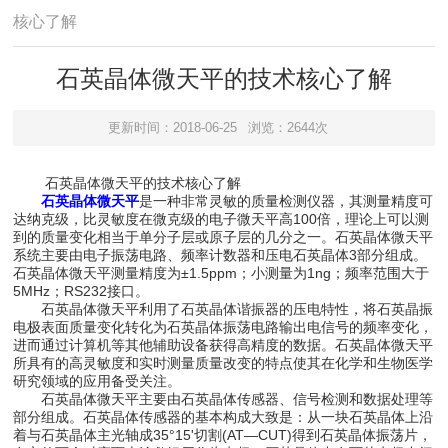
核心了解
石英晶体微天平的技术核心了解
更新时间：2018-06-25
浏览：2644次
石英晶体微天平的技术核心了解
石英晶体微天平
是一种非常灵敏的质量检测仪器，其测量精度可
达纳克级，比灵敏度在微克级的电子微天平高100倍，理论上可以测
到的质量变化相当于单分子层或原子层的几分之一。石英晶体微天平
系统主要由电子振荡电路、频率计数器和压电石英晶体3部分组成。
石英晶体微天平测量精度为±1.5ppm；小测量为1ng；频率范围大于
5MHz；RS232接口。
石英晶体微天平利用了石英晶体谐振器的压电特性，将石英晶振
电极表面质量变化转化为石英晶体振荡电路输出电信号的频率变化，
进而通过计算机等其他辅助设备获得高精度的数据。石英晶体微天平
所具有的高灵敏度和实时测量质量改变的特点使其在化学和生物医学
研究领域的应用备受关注。
石英晶体微天平主要由石英晶体传感器、信号检测和数据处理等
部分组成。石英晶体传感器的基本构成大致是：从一块石英晶体上沿
着与石英晶体主光轴成35°15'切割(AT—CUT)得到石英晶体振荡片，