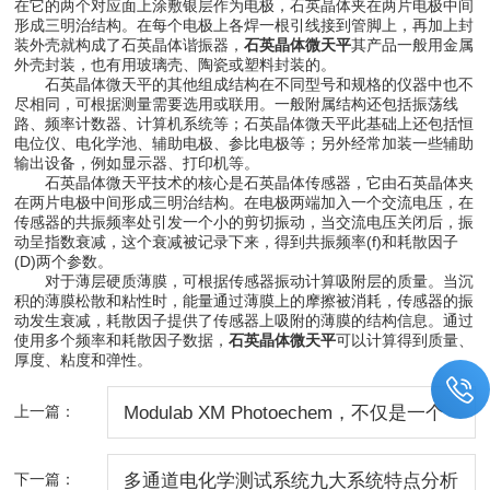
在它的两个对应面上涂敷银层作为电极，石英晶体夹在两片电极中间
形成三明治结构。在每个电极上各焊一根引线接到管脚上，再加上封
装外壳就构成了石英晶体谐振器，
石英晶体微天平
其产品一般用金属
外壳封装，也有用玻璃壳、陶瓷或塑料封装的。
石英晶体微天平的其他组成结构在不同型号和规格的仪器中也不
尽相同，可根据测量需要选用或联用。一般附属结构还包括振荡线
路、频率计数器、计算机系统等；石英晶体微天平此基础上还包括恒
电位仪、电化学池、辅助电极、参比电极等；另外经常加装一些辅助
输出设备，例如显示器、打印机等。
石英晶体微天平技术的核心是石英晶体传感器，它由石英晶体夹
在两片电极中间形成三明治结构。在电极两端加入一个交流电压，在
传感器的共振频率处引发一个小的剪切振动，当交流电压关闭后，振
动呈指数衰减，这个衰减被记录下来，得到共振频率(f)和耗散因子
(D)两个参数。
对于薄层硬质薄膜，可根据传感器振动计算吸附层的质量。当沉
积的薄膜松散和粘性时，能量通过薄膜上的摩擦被消耗，传感器的振
动发生衰减，耗散因子提供了传感器上吸附的薄膜的结构信息。通过
使用多个频率和耗散因子数据，
石英晶体微天平
可以计算得到质量、
厚度、粘度和弹性。
上一篇：
Modulab XM Photoechem，不仅是一个
光电化学测试体系
下一篇：
多通道电化学测试系统九大系统特点分析