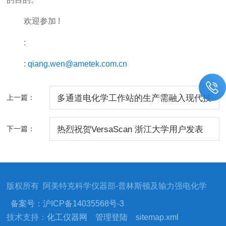
欢迎参加 !
:
:
qiang.wen@ametek.com.cn
上一篇：
多通道电化学工作站的生产需融入现代技
术
下一篇：
热烈祝贺VersaScan 浙江大学用户发表
高水平文章
版权所有 阿美特克科学仪器部-普林斯顿及输力强电化学
备案号：沪ICP备14035568号-3
技术支持：
化工仪器网
管理登陆
sitemap.xml