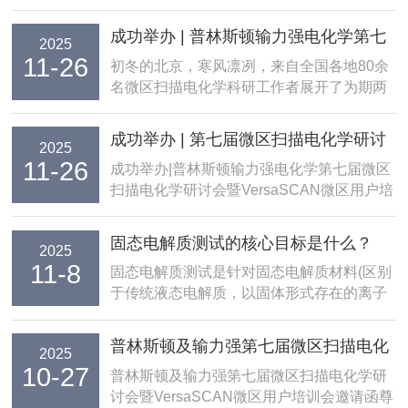
成功举办 | 普林斯顿输力强电化学第七
2025
11-26
届微区扫描电化学研讨会暨VersaSCAN
​初冬的北京，寒风凛冽，来自全国各地80余
名微区扫描电化学科研工作者展开了为期两
微区用户培训会
天的沉浸式研讨交流会暨VersaSCAN用户培
训会，现场气氛热烈，紧张而充实，收获颇
成功举办 | 第七届微区扫描电化学研讨
2025
丰。11月19日研讨会部分：原理系统全面，
11-26
会暨VersaSCAN 微区用户培训会
成功举办|普林斯顿输力强电化学第七届微区
应用前景广阔，思想激烈碰撞首先，中...
扫描电化学研讨会暨VersaSCAN微区用户培
训会初冬的北京，寒风凛冽，来自全国各地
80余名微区扫描电化学科研工作者展开了为
固态电解质测试的核心目标是什么？
2025
期两天的沉浸式研讨交流会暨VersaSCAN用
11-8
固态电解质测试是针对固态电解质材料(区别
户培训会，现场气氛热烈，紧张而...
于传统液态电解质，以固体形式存在的离子
导电介质，广泛应用于固态电池、燃料电池
等领域)开展的一系列科学实验与分析流程。
普林斯顿及输力强第七届微区扫描电化
2025
其核心目的是通过量化检测与性能评估，验
10-27
学研讨会 暨VersaSCAN 微区用户培训
普林斯顿及输力强第七届微区扫描电化学研
证固态电解质是否满足实际应用需求，为材
讨会暨VersaSCAN微区用户培训会邀请函尊
会 邀请函
料优化、...