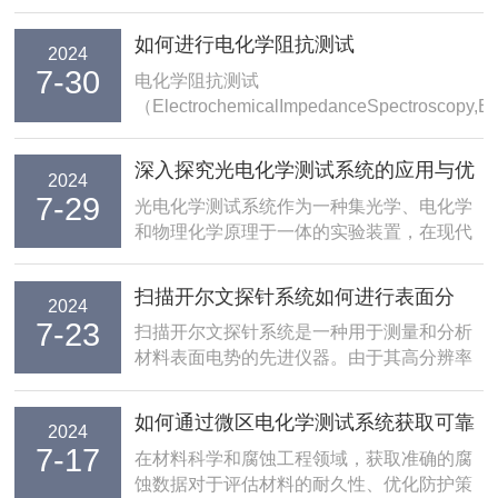
如何进行电化学阻抗测试
2024
7-30
电化学阻抗测试
（ElectrochemicalImpedanceSpectroscopy,E
是一种*的电化学分析方法，它基于交流电信
号在电极/溶液界面上的响应，通过测量电化
深入探究光电化学测试系统的应用与优
2024
学系统的阻抗谱来分析电极反应的动力学过
7-29
势
光电化学测试系统作为一种集光学、电化学
程。阻抗谱通常包括实部（...
和物理化学原理于一体的实验装置，在现代
化学和材料科学研究中发挥着不可少的作
用。它不仅能够揭示光与物质相互作用的复
扫描开尔文探针系统如何进行表面分
2024
杂过程，还能为光电化学领域的研究提供重
7-23
析？
扫描开尔文探针系统是一种用于测量和分析
要的实验数据和技术支持。本文将从光电化
材料表面电势的先进仪器。由于其高分辨率
学测试系统的应...
和非破坏性的特点，SKPS在半导体制造、
表面科学、纳米技术和材料研究等领域得到
如何通过微区电化学测试系统获取可靠
2024
了广泛应用。本文将详细介绍系统如何进行
7-17
的腐蚀数据？
在材料科学和腐蚀工程领域，获取准确的腐
表面分析，并探讨其在不同领域的具体应
蚀数据对于评估材料的耐久性、优化防护策
用。一、工作...