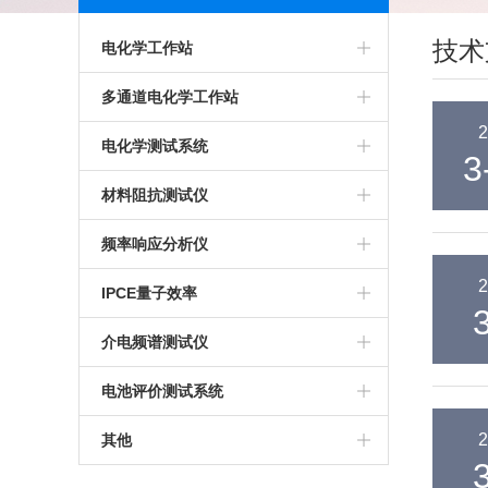
技术
电化学工作站
多通道电化学工作站
多通道电化学工作站
2
高精度电化学工作站
美国普林斯顿多通道电化学工作站
电化学测试系统
3
多功能电化学工作站
英国输力强多通道电化学工作站
多通道电化学测试系统
材料阻抗测试仪
进口电化学工作站
光电化学测试系统
高精度交流阻抗测试系统
频率响应分析仪
2
美国普林斯顿电化学工作站
多功能电化学测试系统
生物阻抗特性测试系统
IPCE量子效率
英国输力强电化学工作站
微区电化学测试系统
电化学交流阻抗测试系统
介电频谱测试仪
微区扫描电化学工作站
电池评价测试系统
2
其他